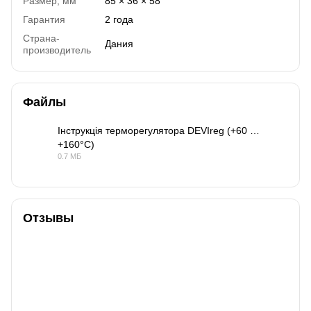
Размер, мм
85 × 36 × 58
Гарантия
2 года
Страна-
Дания
производитель
Файлы
Інструкція терморегулятора DEVIreg (+60 …
+160°C)
PDF
0.7 МБ
Отзывы