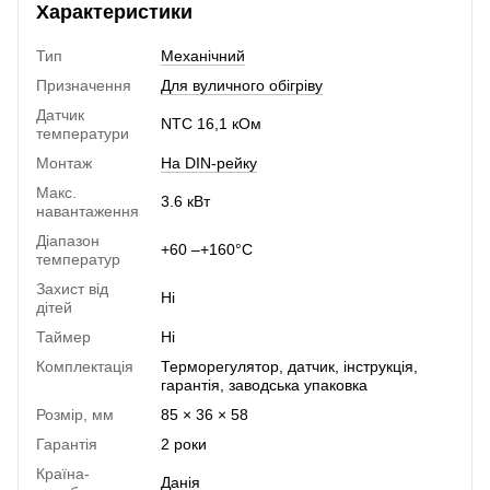
Характеристики
Тип
Механічний
Призначення
Для вуличного обігріву
Датчик
NTC 16,1 кОм
температури
Монтаж
На DIN-рейку
Макс.
3.6 кВт
навантаження
Діапазон
+60 –+160°C
температур
Захист від
Ні
дітей
Таймер
Ні
Комплектація
Терморегулятор, датчик, інструкція,
гарантія, заводська упаковка
Розмір, мм
85 × 36 × 58
Гарантія
2 роки
Країна-
Данія