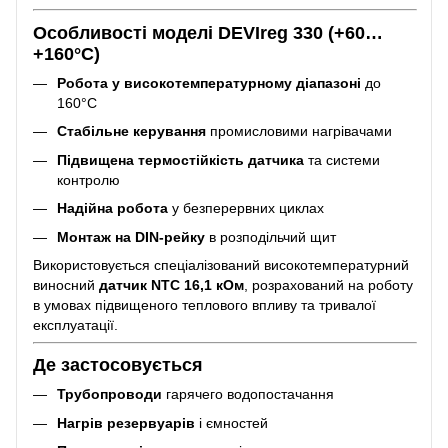
Особливості моделі DEVIreg 330 (+60…
+160°C)
Робота у високотемпературному діапазоні
до
160°C
Стабільне керування
промисловими нагрівачами
Підвищена термостійкість датчика
та системи
контролю
Надійна робота
у безперервних циклах
Монтаж на DIN-рейку
в розподільчий щит
Використовується спеціалізований високотемпературний
виносний
датчик NTC 16,1 кОм
, розрахований на роботу
в умовах підвищеного теплового впливу та тривалої
експлуатації.
Де застосовується
Трубопроводи
гарячего водопостачання
Нагрів резервуарів
і ємностей