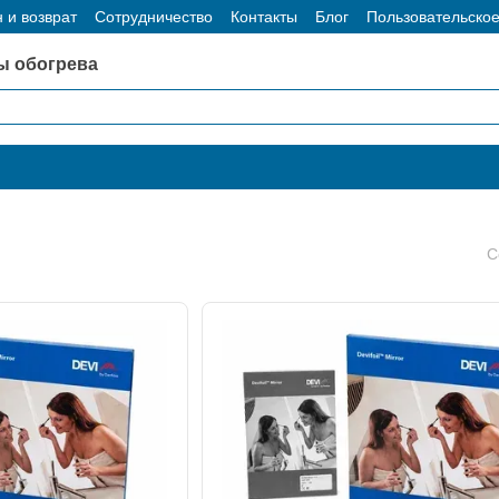
 и возврат
Сотрудничество
Контакты
Блог
Пользовательско
ы обогрева
С