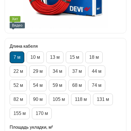
Хит
Видео
Длина кабеля
7 м
10 м
13 м
15 м
18 м
22 м
29 м
34 м
37 м
44 м
52 м
54 м
59 м
68 м
74 м
82 м
90 м
105 м
118 м
131 м
155 м
170 м
Площадь укладки, м²