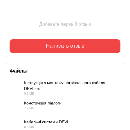
Добавьте первый отзыв
Написать отзыв
Файлы
Інструкція з монтажу нагрівального кабеля
DEVIflex
PDF
0.5 МБ
Конструкція підлоги
7.7 МБ
PDF
Кабельні системи DEVI
6.3 МБ
PDF