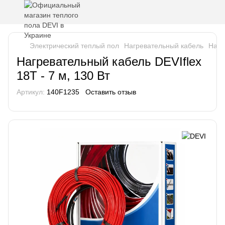
Электрический теплый пол
Нагревательный кабель
Нагр
Нагревательный кабель DEVIflex
18T - 7 м, 130 Вт
Артикул:
140F1235
Оставить отзыв