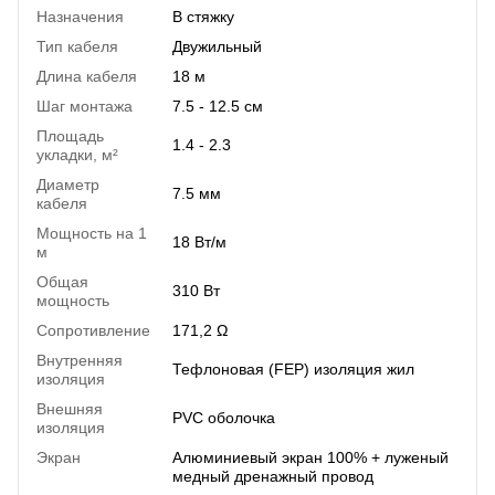
Назначения
В стяжку
Тип кабеля
Двужильный
Длина кабеля
18 м
Шаг монтажа
7.5 - 12.5 см
Площадь
1.4 - 2.3
укладки, м²
Диаметр
7.5 мм
кабеля
Мощность на 1
18 Вт/м
м
Общая
310 Вт
мощность
Сопротивление
171,2 Ω
Внутренняя
Тефлоновая (FEP) изоляция жил
изоляция
Внешняя
PVC оболочка
изоляция
Экран
Алюминиевый экран 100% + луженый
медный дренажный провод