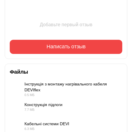
Добавьте первый отзыв
Написать отзыв
Файлы
Інструкція з монтажу нагрівального кабеля
DEVIflex
PDF
0.5 МБ
Конструкція підлоги
7.7 МБ
PDF
Кабельні системи DEVI
6.3 МБ
PDF