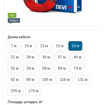
Хит
Видео
Длина кабеля
7 м
10 м
13 м
15 м
18 м
22 м
29 м
34 м
37 м
44 м
52 м
54 м
59 м
68 м
74 м
82 м
90 м
105 м
118 м
131 м
155 м
170 м
Площадь укладки, м²