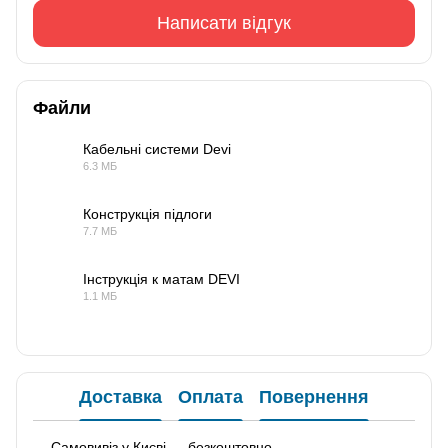
Написати відгук
Файли
Кабельні системи Devi
6.3 МБ
PDF
Конструкція підлоги
7.7 МБ
PDF
Інструкція к матам DEVI
1.1 МБ
PDF
Доставка
Оплата
Повернення
— Самовивіз у Києві — безкоштовно.