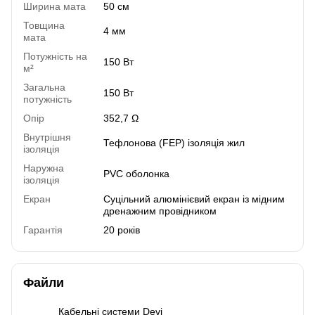
Ширина мата
50 см
Товщина
4 мм
мата
Потужність на
150 Вт
м²
Загальна
150 Вт
потужність
Опір
352,7 Ω
Внутрішня
Тефлонова (FEP) ізоляція жил
ізоляція
Наружна
PVC оболонка
ізоляція
Екран
Суцільний алюмінієвий екран із мідним
дренажним провідником
Гарантія
20 років
Файли
Кабельні системи Devi