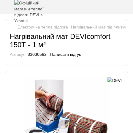
Електрична тепла підлога
Нагрівальний мат під плитку
Н
Нагрівальний мат DEVIcomfort
150T - 1 м²
Артикул:
83030562
Написати відгук