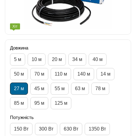
Хіт
Довжина
5 м
10 м
20 м
34 м
40 м
50 м
70 м
110 м
140 м
14 м
27 м
45 м
55 м
63 м
78 м
85 м
95 м
125 м
Потужність
150 Вт
300 Вт
630 Вт
1350 Вт