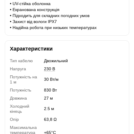
• UV-стійка оболонка
• Екранована конструкція
• Підходить для складних погодних умов
• Захист від вологи IPX7
• Надійна робота при низьких температурах
Характеристики
Тип кабелю
Двожильний
Напруга
230 В
Потужність на
30 Вт/м
1 м
Потужність
830 Вт
Довжина
27 м
Холодний
2.5 м
кінець
Опір
63,8 Ω
Максимальна
температура
+65°C