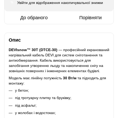
Увійти
для відображення накопичувальної знижки
%
До обраного
Порівняти
Опис
DEVIsnow™ 30T (DTCE-30)
— професійний екранований
нагрівальний кабель DEVI для систем сніготанення та
антиобмерзання. Кабель використовується для
запобігання утворенню льоду та накопиченню снігу на
зовнішніх поверхнях і інженерних елементах будівлі.
Модель має лінійну потужність
30 Вт/м
та підходить для
монтажу:
у бетон;
під тротуарну плитку та бруківку;
під асфальт;
у жолобах і водостоках;