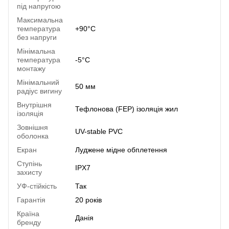
під напругою
Максимальна
температура
+90°C
без напруги
Мінімальна
температура
-5°C
монтажу
Мінімальний
50 мм
радіус вигину
Внутрішня
Тефлонова (FEP) ізоляція жил
ізоляція
Зовнішня
UV-stable PVC
оболонка
Екран
Луджене мідне обплетення
Ступінь
IPX7
захисту
УФ-стійкість
Так
Гарантія
20 років
Країна
Данія
бренду