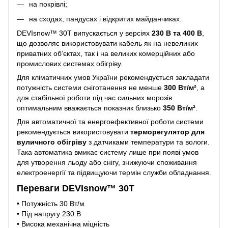
на покрівлі;
на сходах, пандусах і відкритих майданчиках.
DEVIsnow™ 30T випускається у версіях
230 В та 400 В
,
що дозволяє використовувати кабель як на невеликих
приватних об’єктах, так і на великих комерційних або
промислових системах обігріву.
Для кліматичних умов України рекомендується закладати
потужність системи сніготанення не менше
300 Вт/м²
, а
для стабільної роботи під час сильних морозів
оптимальним вважається показник близько
350 Вт/м²
.
Для автоматичної та енергоефективної роботи системи
рекомендується використовувати
терморегулятор для
вуличного обігріву
з датчиками температури та вологи.
Така автоматика вмикає систему лише при появі умов
для утворення льоду або снігу, знижуючи споживання
електроенергії та підвищуючи термін служби обладнання.
Переваги DEVIsnow™ 30T
• Потужність 30 Вт/м
• Під напругу 230 В
• Висока механічна міцність