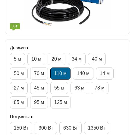
Хіт
Довжина
5 м
10 м
20 м
34 м
40 м
50 м
70 м
110 м
140 м
14 м
27 м
45 м
55 м
63 м
78 м
85 м
95 м
125 м
Потужність
150 Вт
300 Вт
630 Вт
1350 Вт