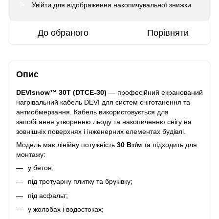
Увійти
для відображення накопичувальної знижки
%
До обраного
Порівняти
Опис
DEVIsnow™ 30T (DTCE-30)
— професійний екранований
нагрівальний кабель DEVI для систем сніготанення та
антиобмерзання. Кабель використовується для
запобігання утворенню льоду та накопиченню снігу на
зовнішніх поверхнях і інженерних елементах будівлі.
Модель має лінійну потужність
30 Вт/м
та підходить для
монтажу:
у бетон;
під тротуарну плитку та бруківку;
під асфальт;
у жолобах і водостоках;