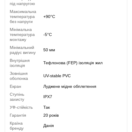
під напругою
Максимальна
температура
+90°C
без напруги
Мінімальна
температура
-5°C
монтажу
Мінімальний
50 мм
радіус вигину
Внутрішня
Тефлонова (FEP) ізоляція жил
ізоляція
Зовнішня
UV-stable PVC
оболонка
Екран
Луджене мідне обплетення
Ступінь
IPX7
захисту
УФ-стійкість
Так
Гарантія
20 років
Країна
Данія
бренду