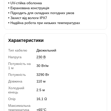
• UV-стійка оболонка
• Екранована конструкція
• Підходить для складних погодних умов
• Захист від вологи IPX7
• Надійна робота при низьких температурах
Характеристики
Тип кабелю
Двожильний
Напруга
230 В
Потужність на
30 Вт/м
1 м
Потужність
3290 Вт
Довжина
110 м
Холодний
2.5 м
кінець
Опір
16,1 Ω
Максимальна
температура
+65°C