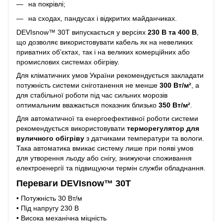
на покрівлі;
на сходах, пандусах і відкритих майданчиках.
DEVIsnow™ 30T випускається у версіях
230 В та 400 В
,
що дозволяє використовувати кабель як на невеликих
приватних об’єктах, так і на великих комерційних або
промислових системах обігріву.
Для кліматичних умов України рекомендується закладати
потужність системи сніготанення не менше
300 Вт/м²
, а
для стабільної роботи під час сильних морозів
оптимальним вважається показник близько
350 Вт/м²
.
Для автоматичної та енергоефективної роботи системи
рекомендується використовувати
терморегулятор для
вуличного обігріву
з датчиками температури та вологи.
Така автоматика вмикає систему лише при появі умов
для утворення льоду або снігу, знижуючи споживання
електроенергії та підвищуючи термін служби обладнання.
Переваги DEVIsnow™ 30T
• Потужність 30 Вт/м
• Під напругу 230 В
• Висока механічна міцність