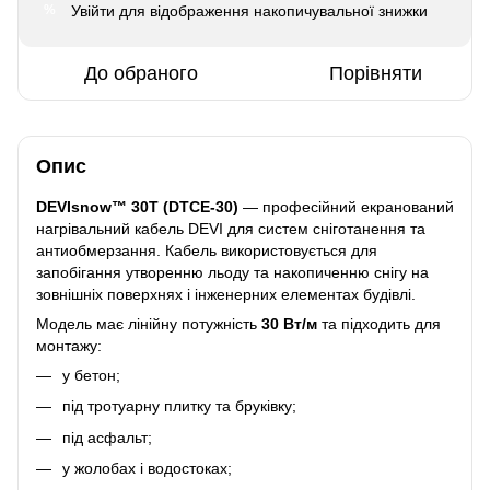
Увійти
для відображення накопичувальної знижки
%
До обраного
Порівняти
Опис
DEVIsnow™ 30T (DTCE-30)
— професійний екранований
нагрівальний кабель DEVI для систем сніготанення та
антиобмерзання. Кабель використовується для
запобігання утворенню льоду та накопиченню снігу на
зовнішніх поверхнях і інженерних елементах будівлі.
Модель має лінійну потужність
30 Вт/м
та підходить для
монтажу:
у бетон;
під тротуарну плитку та бруківку;
під асфальт;
у жолобах і водостоках;