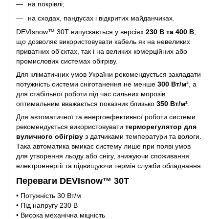
на покрівлі;
на сходах, пандусах і відкритих майданчиках.
DEVIsnow™ 30T випускається у версіях
230 В та 400 В
,
що дозволяє використовувати кабель як на невеликих
приватних об’єктах, так і на великих комерційних або
промислових системах обігріву.
Для кліматичних умов України рекомендується закладати
потужність системи сніготанення не менше
300 Вт/м²
, а
для стабільної роботи під час сильних морозів
оптимальним вважається показник близько
350 Вт/м²
.
Для автоматичної та енергоефективної роботи системи
рекомендується використовувати
терморегулятор для
вуличного обігріву
з датчиками температури та вологи.
Така автоматика вмикає систему лише при появі умов
для утворення льоду або снігу, знижуючи споживання
електроенергії та підвищуючи термін служби обладнання.
Переваги DEVIsnow™ 30T
• Потужність 30 Вт/м
• Під напругу 230 В
• Висока механічна міцність