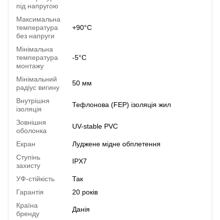
під напругою
Максимальна
температура
+90°C
без напруги
Мінімальна
температура
-5°C
монтажу
Мінімальний
50 мм
радіус вигину
Внутрішня
Тефлонова (FEP) ізоляція жил
ізоляція
Зовнішня
UV-stable PVC
оболонка
Екран
Луджене мідне обплетення
Ступінь
IPX7
захисту
УФ-стійкість
Так
Гарантія
20 років
Країна
Данія
бренду