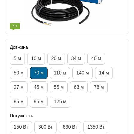
Хіт
Довжина
5 м
10 м
20 м
34 м
40 м
50 м
70 м
110 м
140 м
14 м
27 м
45 м
55 м
63 м
78 м
85 м
95 м
125 м
Потужність
150 Вт
300 Вт
630 Вт
1350 Вт