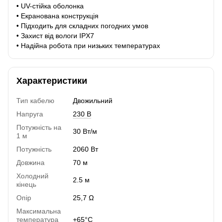
• UV-стійка оболонка
• Екранована конструкція
• Підходить для складних погодних умов
• Захист від вологи IPX7
• Надійна робота при низьких температурах
Характеристики
Тип кабелю
Двожильний
Напруга
230 В
Потужність на
30 Вт/м
1 м
Потужність
2060 Вт
Довжина
70 м
Холодний
2.5 м
кінець
Опір
25,7 Ω
Максимальна
температура
+65°C