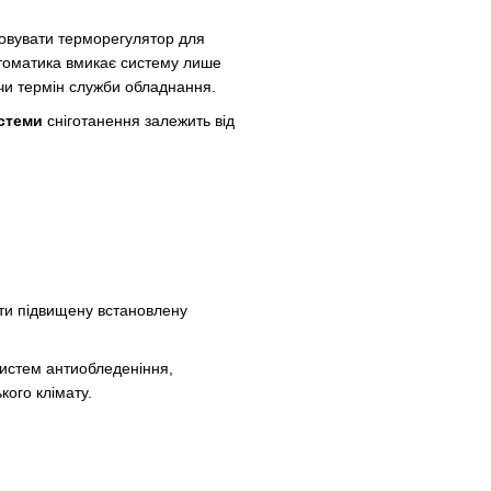
овувати терморегулятор для
втоматика вмикає систему лише
чи термін служби обладнання.
стеми
сніготанення залежить від
ти підвищену встановлену
истем антиобледеніння,
кого клімату.