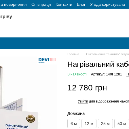
та повернення
Співпраця
Контакти
Блог
Угода користувача
гріву
Головна
Сніготанення та антиобледен
Нагрівальний кабе
В наявності
Артикул: 140F1281
Н
12 780 грн
Увійти
для відображення накоп
%
Довжина
6 м
12 м
25 м
50 м