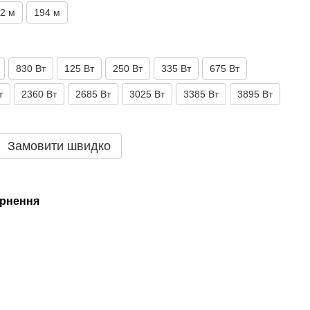
2 м
194 м
830 Вт
125 Вт
250 Вт
335 Вт
675 Вт
т
2360 Вт
2685 Вт
3025 Вт
3385 Вт
3895 Вт
Замовити швидко
рнення