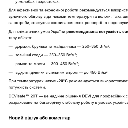
у жолобах і водостоках.
Для ефективної та економної роботи рекомендується використ
вуличного обігріву з датчиками температури та вологи. Така а
за потреби, знижуючи споживання електроенергії та подовжую
Для кліматичних умов України
рекомендована потужність си
типу об’єкта:
доріжки, бруківка та майданчики — 250–350 Вт/м²;
зовнішні сходи — 250–350 Вт/м²;
рампи та мости — 300–450 Вт/м²;
відкриті ділянки з сильним вітром — до 450 Вт/м².
При температурах нижче
-20°C
рекомендується використовува
потужність системи.
DEVIsafe™ 20T — це надійне рішення DEVI для професійних с
розраховане на багаторічну стабільну роботу в умовах українсь
Новий відгук або коментар