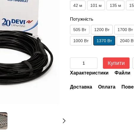
42 м
101 м
135 м
15
Потужність
505 Вт
1200 Вт
1700 Вт
1000 Вт
1370 Вт
2040 В
Купити
Характеристики
Файли
Доставка
Оплата
Пове