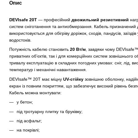
Опис
DEVIsafe 20T
— професійний
двожильний резистивний
нагр
систем сніготанення та антиобмерзання. Кабель призначений 
використовується для обігріву доріжок, сходів, пандусів, заїздів 
водостоків.
Потужність кабелю становить
20 Вт/м
, завдяки чому DEVIsafe™
приватних об’єктів, так і для комерційних систем зовнішнього о
тривалу експлуатацію в складних погодних умовах: сніг, лід, ви
температур і механічні навантаження.
DEVIsafe™ 20T має міцну
UV-стійку
зовнішню оболонку, наді
екран із повним покриттям, що забезпечує високий рівень безпе
Кабель можна монтувати:
у бетон;
під тротуарну плитку та бруківку;
під асфальт;
на покрівлі;