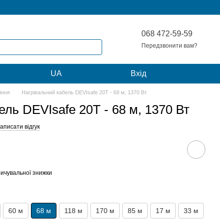
068 472-59-59
Передзвонити вам?
Мій кошик
UA
Вхід
іння
Нагрівальний кабель DEVIsafe 20T - 68 м, 1370 Вт
ль DEVIsafe 20T - 68 м, 1370 Вт
аписати відгук
ичувальної знижки
60 м
68 м
118 м
170 м
85 м
17 м
33 м