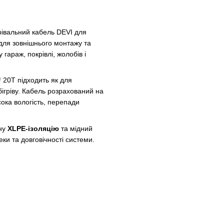
івальний кабель DEVI для
для зовнішнього монтажу та
у гараж, покрівлі, жолобів і
 20T підходить як для
бігріву. Кабель розрахований на
сока вологість, перепади
йну
XLPE-ізоляцію
та мідний
ки та довговічності системи.