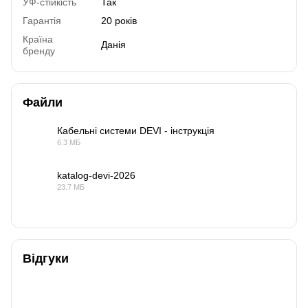
УФ-стійкість
Так
Гарантія
20 років
Країна
Данія
бренду
Файли
Кабельні системи DEVI - інструкція
6.3 МБ
PDF
katalog-devi-2026
23.7 МБ
PDF
Відгуки