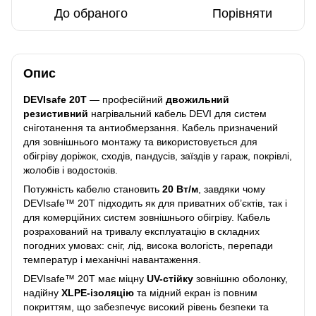
До обраного
Порівняти
Опис
DEVIsafe 20T
— професійний
двожильний
резистивний
нагрівальний кабель DEVI для систем
сніготанення та антиобмерзання. Кабель призначений
для зовнішнього монтажу та використовується для
обігріву доріжок, сходів, пандусів, заїздів у гараж, покрівлі,
жолобів і водостоків.
Потужність кабелю становить
20 Вт/м
, завдяки чому
DEVIsafe™ 20T підходить як для приватних об’єктів, так і
для комерційних систем зовнішнього обігріву. Кабель
розрахований на тривалу експлуатацію в складних
погодних умовах: сніг, лід, висока вологість, перепади
температур і механічні навантаження.
DEVIsafe™ 20T має міцну
UV-стійку
зовнішню оболонку,
надійну
XLPE-ізоляцію
та мідний екран із повним
покриттям, що забезпечує високий рівень безпеки та