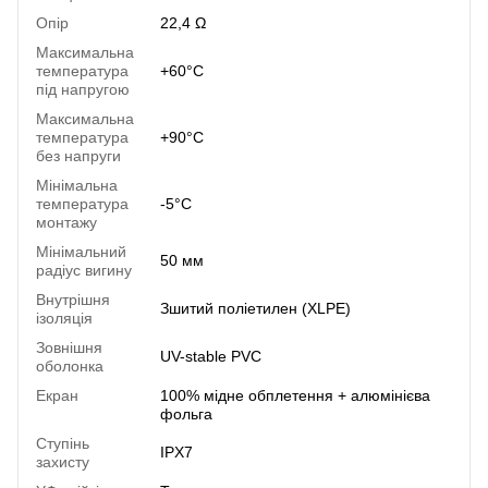
Опір
22,4 Ω
Максимальна
температура
+60°C
під напругою
Максимальна
температура
+90°C
без напруги
Мінімальна
температура
-5°C
монтажу
Мінімальний
50 мм
радіус вигину
Внутрішня
Зшитий поліетилен (XLPE)
ізоляція
Зовнішня
UV-stable PVC
оболонка
Екран
100% мідне обплетення + алюмінієва
фольга
Ступінь
IPX7
захисту