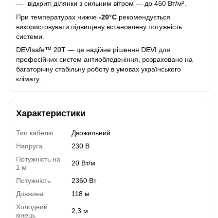
відкриті ділянки з сильним вітром — до 450 Вт/м².
При температурах нижче
-20°C
рекомендується
використовувати підвищену встановлену потужність
системи.
DEVIsafe™ 20T — це надійне рішення DEVI для
професійних систем антиобледеніння, розраховане на
багаторічну стабільну роботу в умовах українського
клімату.
Характеристики
Тип кабелю
Двожильний
Напруга
230 В
Потужність на
20 Вт/м
1 м
Потужність
2360 Вт
Довжина
118 м
Холодний
2,3 м
кінець