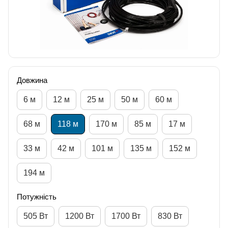
Довжина
6 м
12 м
25 м
50 м
60 м
68 м
118 м
170 м
85 м
17 м
33 м
42 м
101 м
135 м
152 м
194 м
Потужність
505 Вт
1200 Вт
1700 Вт
830 Вт