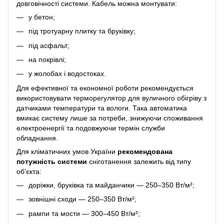
довговічності системи. Кабель можна монтувати:
у бетон;
під тротуарну плитку та бруківку;
під асфальт;
на покрівлі;
у жолобах і водостоках.
Для ефективної та економної роботи рекомендується
використовувати терморегулятор для вуличного обігріву з
датчиками температури та вологи. Така автоматика
вмикає систему лише за потреби, знижуючи споживання
електроенергії та подовжуючи термін служби
обладнання.
Для кліматичних умов України
рекомендована
потужність системи
сніготанення залежить від типу
об’єкта:
доріжки, бруківка та майданчики — 250–350 Вт/м²;
зовнішні сходи — 250–350 Вт/м²;
рампи та мости — 300–450 Вт/м²;