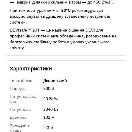
відкриті ділянки з сильним вітром — до 450 Вт/м².
При температурах нижче
-20°C
рекомендується
використовувати підвищену встановлену потужність
системи.
DEVIsafe™ 20T — це надійне рішення DEVI для
професійних систем антиобледеніння, розраховане на
багаторічну стабільну роботу в умовах українського
клімату.
Характеристики
Тип кабелю
Двожильний
Напруга
230 В
Потужність на
20 Вт/м
1 м
Потужність
2040 Вт
Довжина
101 м
Холодний
2,3 м
кінець