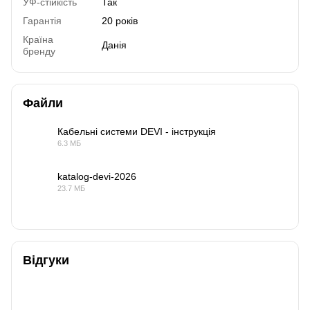
УФ-стійкість
Так
Гарантія
20 років
Країна
Данія
бренду
Файли
Кабельні системи DEVI - інструкція
6.3 МБ
PDF
katalog-devi-2026
23.7 МБ
PDF
Відгуки