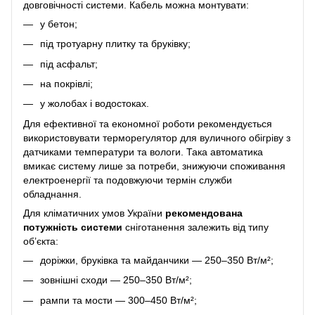
довговічності системи. Кабель можна монтувати:
у бетон;
під тротуарну плитку та бруківку;
під асфальт;
на покрівлі;
у жолобах і водостоках.
Для ефективної та економної роботи рекомендується
використовувати терморегулятор для вуличного обігріву з
датчиками температури та вологи. Така автоматика
вмикає систему лише за потреби, знижуючи споживання
електроенергії та подовжуючи термін служби
обладнання.
Для кліматичних умов України
рекомендована
потужність системи
сніготанення залежить від типу
об’єкта:
доріжки, бруківка та майданчики — 250–350 Вт/м²;
зовнішні сходи — 250–350 Вт/м²;
рампи та мости — 300–450 Вт/м²;