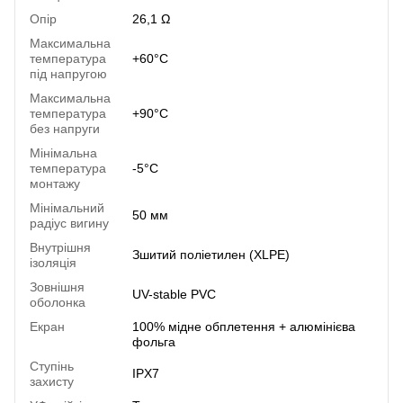
Опір
26,1 Ω
Максимальна
температура
+60°C
під напругою
Максимальна
температура
+90°C
без напруги
Мінімальна
температура
-5°C
монтажу
Мінімальний
50 мм
радіус вигину
Внутрішня
Зшитий поліетилен (XLPE)
ізоляція
Зовнішня
UV-stable PVC
оболонка
Екран
100% мідне обплетення + алюмінієва
фольга
Ступінь
IPX7
захисту