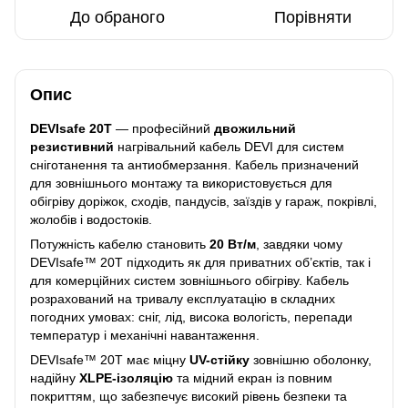
До обраного
Порівняти
Опис
DEVIsafe 20T
— професійний
двожильний
резистивний
нагрівальний кабель DEVI для систем
сніготанення та антиобмерзання. Кабель призначений
для зовнішнього монтажу та використовується для
обігріву доріжок, сходів, пандусів, заїздів у гараж, покрівлі,
жолобів і водостоків.
Потужність кабелю становить
20 Вт/м
, завдяки чому
DEVIsafe™ 20T підходить як для приватних об’єктів, так і
для комерційних систем зовнішнього обігріву. Кабель
розрахований на тривалу експлуатацію в складних
погодних умовах: сніг, лід, висока вологість, перепади
температур і механічні навантаження.
DEVIsafe™ 20T має міцну
UV-стійку
зовнішню оболонку,
надійну
XLPE-ізоляцію
та мідний екран із повним
покриттям, що забезпечує високий рівень безпеки та