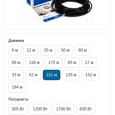
Довжина
6 м
12 м
25 м
50 м
60 м
68 м
118 м
170 м
85 м
17 м
33 м
42 м
101 м
135 м
152 м
194 м
Потужність
505 Вт
1200 Вт
1700 Вт
830 Вт