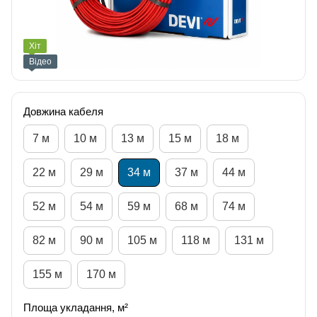
Хіт
Відео
Довжина кабеля
7 м
10 м
13 м
15 м
18 м
22 м
29 м
34 м
37 м
44 м
52 м
54 м
59 м
68 м
74 м
82 м
90 м
105 м
118 м
131 м
155 м
170 м
Площа укладання, м²