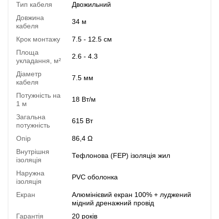
Тип кабеля
Двожильний
Довжина
34 м
кабеля
Крок монтажу
7.5 - 12.5 см
Площа
2.6 - 4.3
укладання, м²
Діаметр
7.5 мм
кабеля
Потужність на
18 Вт/м
1 м
Загальна
615 Вт
потужність
Опір
86,4 Ω
Внутрішня
Тефлонова (FEP) ізоляція жил
ізоляція
Наружна
PVC оболонка
ізоляція
Екран
Алюмінієвий екран 100% + луджений
мідний дренажний провід
Гарантія
20 років