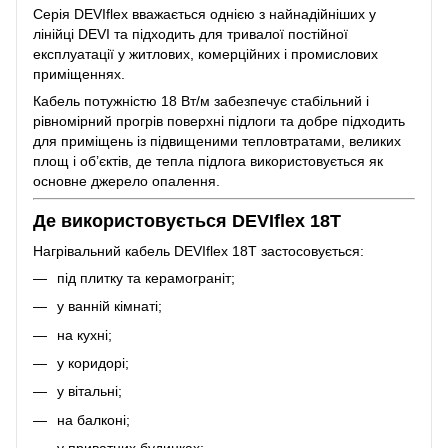
Серія DEVIflex вважається однією з найнадійніших у
лінійці DEVI та підходить для тривалої постійної
експлуатації у житлових, комерційних і промислових
приміщеннях.
Кабель потужністю 18 Вт/м забезпечує стабільний і
рівномірний прогрів поверхні підлоги та добре підходить
для приміщень із підвищеними тепловтратами, великих
площ і об’єктів, де тепла підлога використовується як
основне джерело опалення.
Де використовується DEVIflex 18T
Нагрівальний кабель DEVIflex 18T застосовується:
під плитку та керамограніт;
у ванній кімнаті;
на кухні;
у коридорі;
у вітальні;
на балконі;