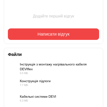
Додайте перший відгук
Написати відгук
Файли
Інструкція з монтажу нагрівального кабеля
DEVIflex
PDF
0.5 МБ
Конструкція підлоги
7.7 МБ
PDF
Кабельні системи DEVI
6.3 МБ
PDF