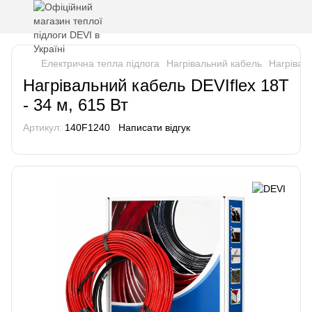
Електрична тепла підлога
Нагрівальний кабель
Нагріваль
Нагрівальний кабель DEVIflex 18T
- 34 м, 615 Вт
Артикул:
140F1240
Написати відгук