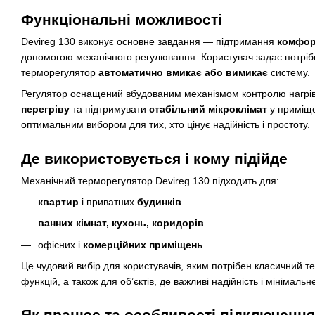
Функціональні можливості
Devireg 130 виконує основне завдання — підтримання
комфор
допомогою механічного регулювання. Користувач задає потрібни
терморегулятор
автоматично вмикає або вимикає
систему.
Регулятор оснащений вбудованим механізмом контролю нагрі
перегріву
та підтримувати
стабільний мікроклімат
у приміще
оптимальним вибором для тих, хто цінує надійність і простоту.
Де використовується і кому підійде
Механічний терморегулятор Devireg 130 підходить для:
квартир
і приватних
будинків
ванних кімнат, кухонь, коридорів
офісних і
комерційних приміщень
Це чудовий вибір для користувачів, яким потрібен класичний т
функцій, а також для об’єктів, де важливі надійність і мінімаль
Як працює та особливості підключення