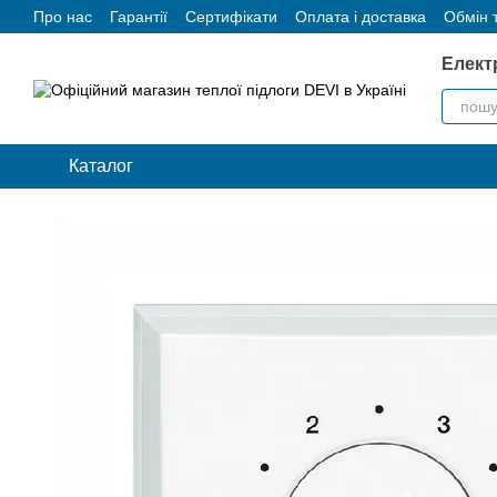
Про нас
Гарантії
Сертифікати
Оплата і доставка
Обмін 
Перейти до основного контенту
Елект
Каталог