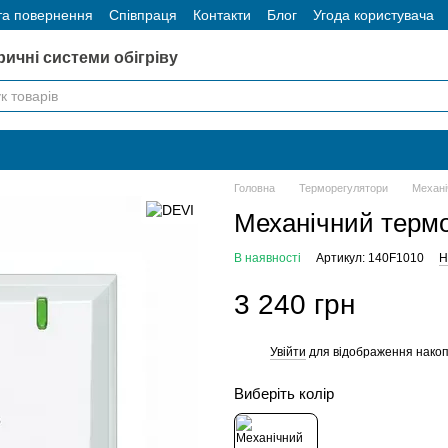
та повернення
Співпраця
Контакти
Блог
Угода користувача
ричні системи обігріву
Головна
Терморегулятори
Механі
Механічний термо
В наявності
Артикул: 140F1010
Н
3 240 грн
Увійти
для відображення накоп
%
Виберіть колір