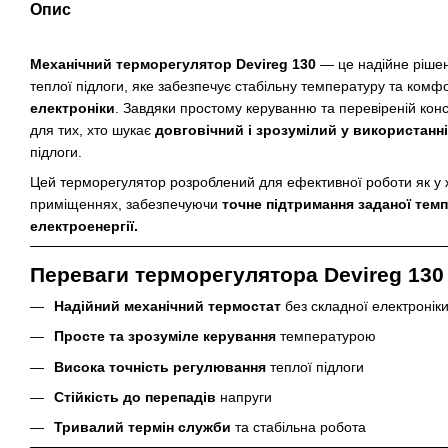
Опис
Механічний терморегулятор Devireg 130
— це надійне ріше
теплої підлоги, яке забезпечує стабільну температуру та ком
електроніки
. Завдяки простому керуванню та перевіреній конст
для тих, хто шукає
довговічний і зрозумілий у використанні
підлоги.
Цей терморегулятор розроблений для ефективної роботи як у ж
приміщеннях, забезпечуючи
точне підтримання заданої тем
електроенергії.
Переваги терморегулятора Devireg 130
Надійний механічний термостат
без складної електронік
Просте та зрозуміле керування
температурою
Висока точність регулювання
теплої підлоги
Стійкість до перепадів
напруги
Тривалий термін служби
та стабільна робота