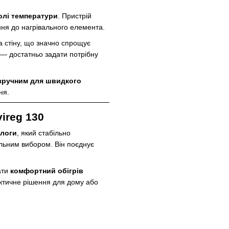
олі температури
. Пристрій
ння до нагрівального елемента.
а стіну, що значно спрощує
— достатньо задати потрібну
зручним для швидкого
ня.
ireg 130
длоги
, який стабільно
льним вибором. Він поєднує
ати
комфортний обігрів
актичне рішення для дому або