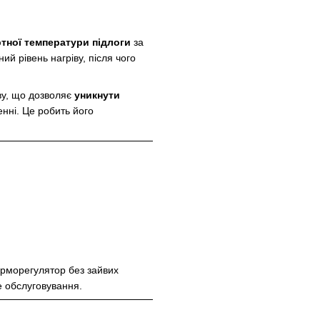
тної температури підлоги
за
й рівень нагріву, після чого
ву, що дозволяє
уникнути
нні. Це робить його
ерморегулятор без зайвих
не обслуговування.