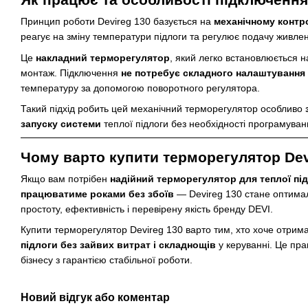
Принцип роботи Devireg 130 базується на
механічному контр
реагує на зміну температури підлоги та регулює подачу живле
Це
накладний терморегулятор
, який легко встановлюється н
монтаж. Підключення
не потребує складного налаштування
температуру за допомогою поворотного регулятора.
Такий підхід робить цей механічний терморегулятор особливо
запуску системи
теплої підлоги без необхідності програмуван
Чому варто купити терморегулятор Dev
Якщо вам потрібен
надійний терморегулятор для теплої пі
працюватиме роками без збоїв
— Devireg 130 стане оптима
простоту, ефективність і перевірену якість бренду DEVI.
Купити терморегулятор Devireg 130 варто тим, хто хоче отрим
підлоги без зайвих витрат і складнощів
у керуванні. Це пр
бізнесу з гарантією стабільної роботи.
Новий відгук або коментар