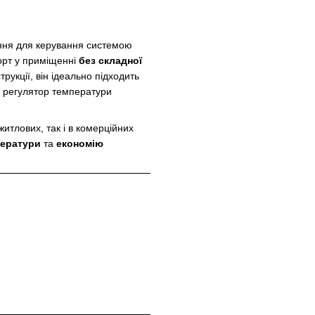
ння для керування системою
форт у приміщенні
без складної
рукції, він ідеально підходить
регулятор температури
итлових, так і в комерційних
ператури
та
економію
и