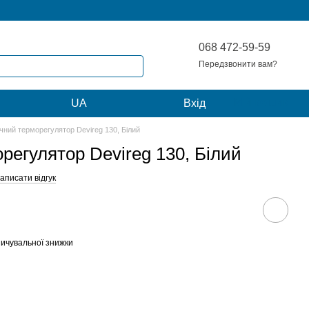
068 472-59-59
Передзвонити вам?
Мій кошик
UA
Вхід
чний терморегулятор Devireg 130, Білий
регулятор Devireg 130, Білий
аписати відгук
ичувальної знижки