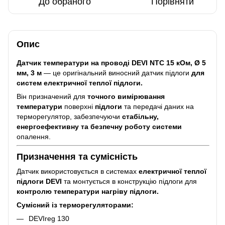
До обраного
Порівняти
Опис
Датчик температури на проводі DEVI NTC 15 кОм, Ø 5
мм, 3 м
— це оригінальний виносний датчик підлоги
для
систем електричної теплої підлоги.
Він призначений для
точного вимірювання
температури
поверхні
підлоги
та передачі даних на
терморегулятор, забезпечуючи
стабільну,
енергоефективну та безпечну роботу системи
опалення.
Призначення та сумісність
Датчик використовується в системах
електричної теплої
підлоги DEVI
та монтується в конструкцію підлоги для
контролю температури нагріву підлоги.
Сумісний із терморегуляторами:
DEVIreg 130