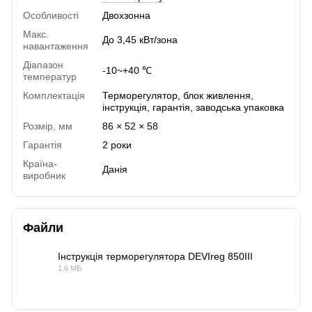
Особливості
Двохзонна
Макс.
До 3,45 кВт/зона
навантаження
Діапазон
-10~+40 ℃
температур
Комплектація
Терморегулятор, блок живлення,
інструкція, гарантія, заводська упаковка
Розмір, мм
86 × 52 × 58
Гарантія
2 роки
Країна-
Данія
виробник
Файли
Інструкція терморегулятора DEVIreg 850III
1.6 МБ
PDF