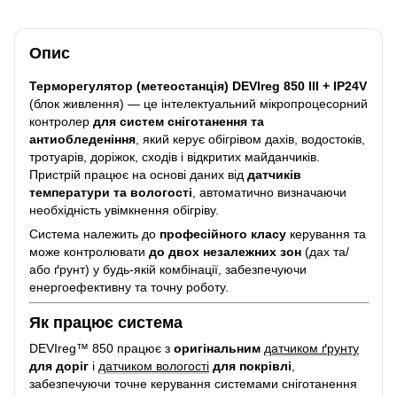
Опис
Терморегулятор (метеостанція) DEVIreg 850 III + IP24V
(блок живлення) — це інтелектуальний мікропроцесорний
контролер
для систем сніготанення та
антиобледеніння
, який керує обігрівом дахів, водостоків,
тротуарів, доріжок, сходів і відкритих майданчиків.
Пристрій працює на основі даних від
датчиків
температури та вологості
, автоматично визначаючи
необхідність увімкнення обігріву.
Система належить до
професійного класу
керування та
може контролювати
до двох незалежних зон
(дах та/
або ґрунт) у будь-якій комбінації, забезпечуючи
енергоефективну та точну роботу.
Як працює система
DEVIreg™ 850 працює з
оригінальним
датчиком ґрунту
для доріг
і
датчиком вологості
для покрівлі
,
забезпечуючи точне керування системами сніготанення