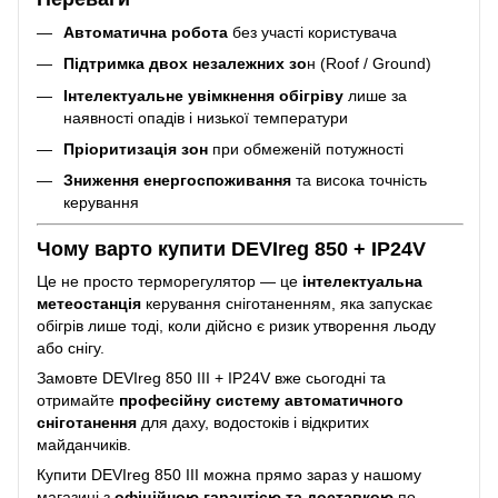
Автоматична робота
без участі користувача
Підтримка двох незалежних зо
н (Roof / Ground)
Інтелектуальне увімкнення обігріву
лише за
наявності опадів і низької температури
Пріоритизація зон
при обмеженій потужності
Зниження енергоспоживання
та висока точність
керування
Чому варто купити DEVIreg 850 + IP24V
Це не просто терморегулятор — це
інтелектуальна
метеостанція
керування сніготаненням, яка запускає
обігрів лише тоді, коли дійсно є ризик утворення льоду
або снігу.
Замовте DEVIreg 850 III + IP24V вже сьогодні та
отримайте
професійну систему автоматичного
сніготанення
для даху, водостоків і відкритих
майданчиків.
Купити DEVIreg 850 III можна прямо зараз у нашому
магазині з
офіційною гарантією та доставкою
по