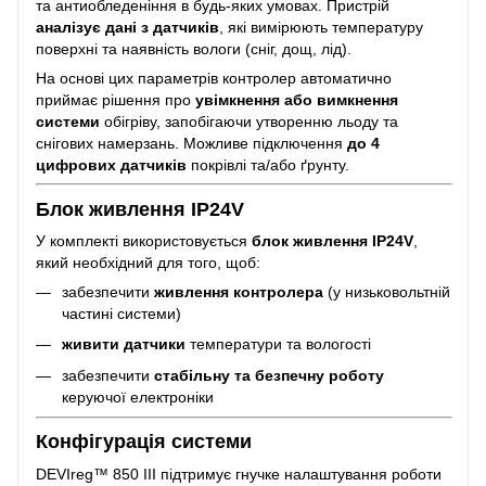
та антиобледеніння в будь-яких умовах. Пристрій
аналізує дані з датчиків
, які вимірюють температуру
поверхні та наявність вологи (сніг, дощ, лід).
На основі цих параметрів контролер автоматично
приймає рішення про
увімкнення або вимкнення
системи
обігріву, запобігаючи утворенню льоду та
снігових намерзань. Можливе підключення
до 4
цифрових датчиків
покрівлі та/або ґрунту.
Блок живлення IP24V
У комплекті використовується
блок живлення IP24V
,
який необхідний для того, щоб:
забезпечити
живлення контролера
(у низьковольтній
частині системи)
живити датчики
температури та вологості
забезпечити
стабільну та безпечну роботу
керуючої електроніки
Конфігурація системи
DEVIreg™ 850 III підтримує гнучке налаштування роботи