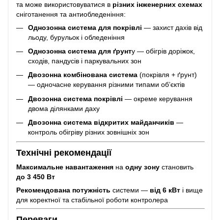
та може використовуватися в
різних інженерних схемах
сніготанення та антиобледеніння:
Однозонна система для покрівлі
— захист дахів від
льоду, бурульок і обледеніння
Однозонна система для ґрунт
у — обігрів доріжок,
сходів, пандусів і паркувальних зон
Двозонна комбінована система
(покрівля + ґрунт)
— одночасне керування різними типами об’єктів
Двозонна система покрівлі
— окреме керування
двома ділянками даху
Двозонна система відкритих майданчиків
—
контроль обігріву різних зовнішніх зон
Технічні рекомендації
Максимальне навантаження
на
одну зону
становить
до 3 450 Вт
Рекомендована потужність
системи —
від 6 кВт
і вище
для коректної та стабільної роботи контролера
Переваги