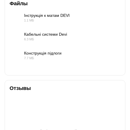
Файлы
Інструкція к матам DEVI
1.1 МБ
PDF
Кабельні системи Devi
6.3 МБ
PDF
Конструкція підлоги
7.7 МБ
PDF
Отзывы