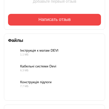
Добавьте первый отзыв
Написать отзыв
Файлы
Інструкція к матам DEVI
1.1 МБ
PDF
Кабельні системи Devi
6.3 МБ
PDF
Конструкція підлоги
7.7 МБ
PDF