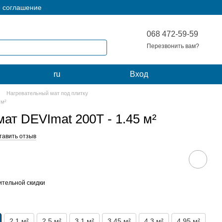
е соглашение
068 472-59-59
Перезвонить вам?
Мой заказ
ru
Вход
Нагревательный мат под плитку
 м²
ат DEVImat 200T - 1.45 м²
тавить отзыв
тельной скидки
2.1 м²
2.5 м²
3.1 м²
3.45 м²
4.3 м²
4.95 м²