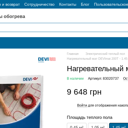
 и возврат
Сотрудничество
Контакты
Блог
Пользовательско
ы обогрева
Главная
Электрический теплый пол
Нагревательный мат DEVImat 200T - 1.45
Нагревательный м
В наличии
Артикул: 83020737
Ос
9 648 грн
Войти
для отображения накопи
%
Площадь теплого пола
0.45 м²
1.05 м²
1.45 м²