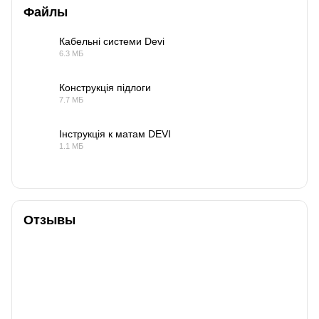
Файлы
Кабельні системи Devi
6.3 МБ
PDF
Конструкція підлоги
7.7 МБ
PDF
Інструкція к матам DEVI
1.1 МБ
PDF
Отзывы