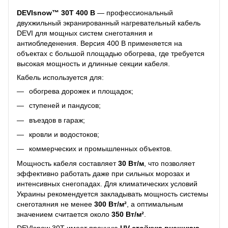
DEVIsnow™ 30T 400 В
— профессиональный
двухжильный экранированный нагревательный кабель
DEVI для мощных систем снеготаяния и
антиобледенения. Версия 400 В применяется на
объектах с большой площадью обогрева, где требуется
высокая мощность и длинные секции кабеля.
Кабель используется для:
обогрева дорожек и площадок;
ступеней и пандусов;
въездов в гараж;
кровли и водостоков;
коммерческих и промышленных объектов.
Мощность кабеля составляет
30 Вт/м
, что позволяет
эффективно работать даже при сильных морозах и
интенсивных снегопадах. Для климатических условий
Украины рекомендуется закладывать мощность системы
снеготаяния не менее
300 Вт/м²
, а оптимальным
значением считается около
350 Вт/м²
.
DEVIsnow 30T имеет прочную
UV-стойкую внешнюю