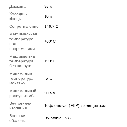
Довжина
35 м
Холодний
10 м
кінець
Сопротивление
146,7 Ω
Максимальная
температура
+60°C
под
напряжением
Максимальна
температура
+90°C
без напруги
Минимальня
температура
-5°C
монтажу
Минимальный
50 мм
радиус изгиба
Внутренняя
Тефлоновая (FEP) изоляция жил
изоляция
Внешняя
UV-stable PVC
оболочка