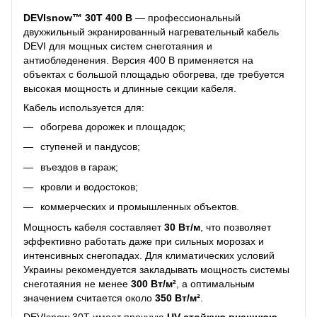
DEVIsnow™ 30T 400 В
— профессиональный
двухжильный экранированный нагревательный кабель
DEVI для мощных систем снеготаяния и
антиобледенения. Версия 400 В применяется на
объектах с большой площадью обогрева, где требуется
высокая мощность и длинные секции кабеля.
Кабель используется для:
обогрева дорожек и площадок;
ступеней и пандусов;
въездов в гараж;
кровли и водостоков;
коммерческих и промышленных объектов.
Мощность кабеля составляет
30 Вт/м
, что позволяет
эффективно работать даже при сильных морозах и
интенсивных снегопадах. Для климатических условий
Украины рекомендуется закладывать мощность системы
снеготаяния не менее
300 Вт/м²
, а оптимальным
значением считается около
350 Вт/м²
.
DEVIsnow 30T имеет прочную
UV-стойкую внешнюю