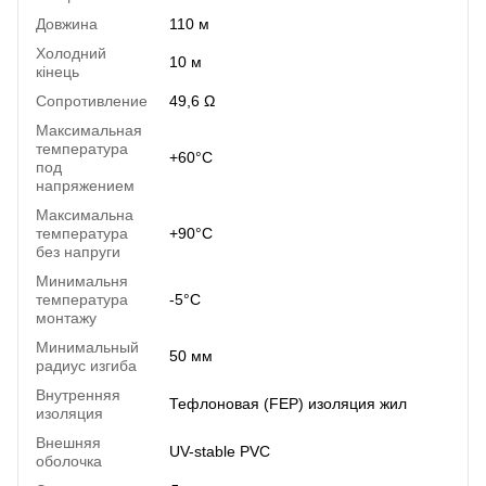
Довжина
110 м
Холодний
10 м
кінець
Сопротивление
49,6 Ω
Максимальная
температура
+60°C
под
напряжением
Максимальна
температура
+90°C
без напруги
Минимальня
температура
-5°C
монтажу
Минимальный
50 мм
радиус изгиба
Внутренняя
Тефлоновая (FEP) изоляция жил
изоляция
Внешняя
UV-stable PVC
оболочка