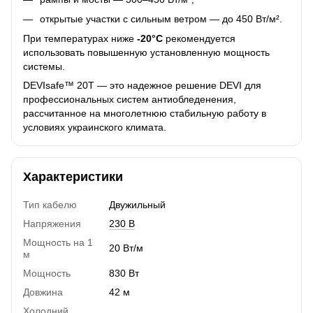
открытые участки с сильным ветром — до 450 Вт/м².
При температурах ниже
-20°C
рекомендуется
использовать повышенную установленную мощность
системы.
DEVIsafe™ 20T — это надежное решение DEVI для
профессиональных систем антиобледенения,
рассчитанное на многолетнюю стабильную работу в
условиях украинского климата.
Характеристики
Тип кабелю
Двужильный
Напряжения
230 В
Мощность на 1
20 Вт/м
м
Мощность
830 Вт
Довжина
42 м
Холодний