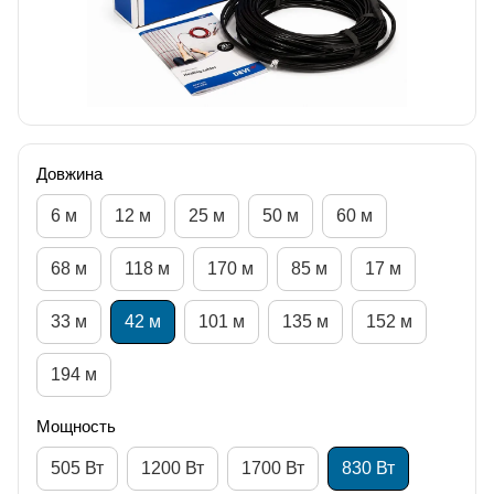
Довжина
6 м
12 м
25 м
50 м
60 м
68 м
118 м
170 м
85 м
17 м
33 м
42 м
101 м
135 м
152 м
194 м
Мощность
505 Вт
1200 Вт
1700 Вт
830 Вт