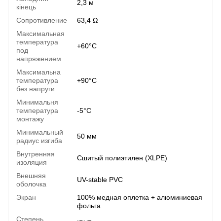
2,3 м
кінець
Сопротивление
63,4 Ω
Максимальная
температура
+60°C
под
напряжением
Максимальна
температура
+90°C
без напруги
Минимальня
температура
-5°C
монтажу
Минимальный
50 мм
радиус изгиба
Внутренняя
Сшитый полиэтилен (XLPE)
изоляция
Внешняя
UV-stable PVC
оболочка
Экран
100% медная оплетка + алюминиевая
фольга
Степень