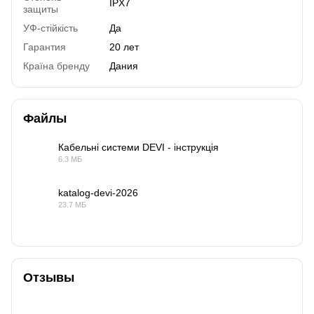
IPX7
защиты
УФ-стійкість
Да
Гарантия
20 лет
Країна бренду
Дания
Файлы
Кабельні системи DEVI - інструкція
6.3 МБ
PDF
katalog-devi-2026
23.7 МБ
PDF
Отзывы