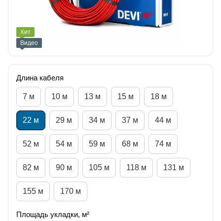
Хит
Видео
Длина кабеля
7 м
10 м
13 м
15 м
18 м
22 м
29 м
34 м
37 м
44 м
52 м
54 м
59 м
68 м
74 м
82 м
90 м
105 м
118 м
131 м
155 м
170 м
Площадь укладки, м²