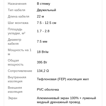
Назначения
В стяжку
Тип кабеля
Двужильный
Длина кабеля
22 м
Шаг монтажа
7.5 - 12.5 см
Площадь
1.7 - 2.8
укладки, м²
Диаметр
7.5 мм
кабеля
Мощность на 1
18 Вт/м
м
Общая
395 Вт
мощность
Сопротивление
134,2 Ω
Внутренняя
Тефлоновая (FEP) изоляция жил
изоляция
Внешняя
PVC оболочка
изоляция
Экран
Алюминиевый экран 100% + луженый
медный дренажный провод