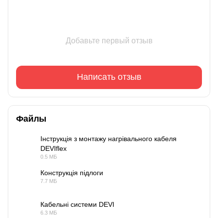
Добавьте первый отзыв
Написать отзыв
Файлы
Інструкція з монтажу нагрівального кабеля
DEVIflex
PDF
0.5 МБ
Конструкція підлоги
7.7 МБ
PDF
Кабельні системи DEVI
6.3 МБ
PDF