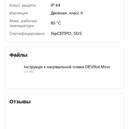
Класс защиты
IP 44
Изоляция
Двойная, класс ІІ
Макс. рабочая
80 °C
температура
Сертифицировано
УкрСЕПРО, SGS
Файлы
Інструкція к нагрівальной плівки DEVIfoil Miror
0.8 МБ
PDF
Отзывы