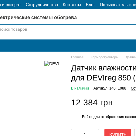
 и возврат
Сотрудничество
Контакты
Блог
Пользовательско
ектрические системы обогрева
Главная
Терморегуляторы
Датчик
Датчик влажности
для DEVIreg 850 (
В наличии
Артикул: 140F1088
Ос
12 384 грн
Войти
для отображения накопи
%
Купить