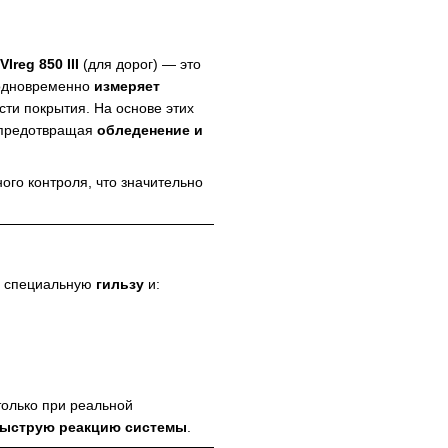
Ireg 850 III
(для дорог) — это
 одновременно
измеряет
ости покрытия. На основе этих
 предотвращая
обледенение и
ого контроля, что значительно
 специальную
гильзу
и:
только при реальной
быструю реакцию системы
.