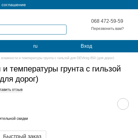
е соглашение
068 472-59-59
Перезвонить вам?
Мой заказ
ru
Вход
 влажности и температуры грунта с гильзой для DEVIreg 850 (для дорог)
 и температуры грунта с гильзой
для дорог)
тавить отзыв
тельной скидки
Быстрый заказ