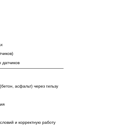
ах
тчиков)
х датчиков
(бетон, асфальт) через гильзу
тия
словий и корректную работу