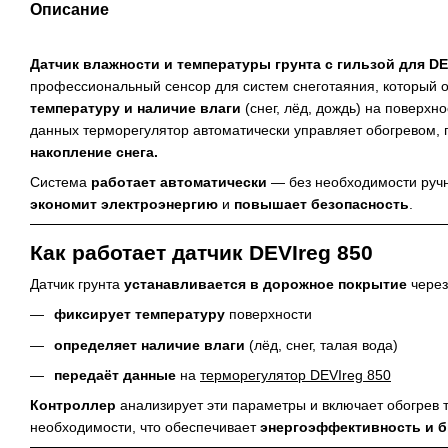
Описание
Датчик влажности и температуры грунта с гильзой для DEV
профессиональный сенсор для систем снеготаяния, который
температуру и наличие влаги
(снег, лёд, дождь) на поверхн
данных терморегулятор автоматически управляет обогревом,
накопление снега.
Система
работает автоматически
— без необходимости ручн
экономит электроэнергию
и
повышает безопасность
.
Как работает датчик DEVIreg 850
Датчик грунта
устанавливается в дорожное покрытие
через
фиксирует температуру
поверхности
определяет наличие влаги
(лёд, снег, талая вода)
передаёт данные
на
терморегулятор DEVIreg 850
Контроллер
анализирует эти параметры и включает обогрев 
необходимости, что обеспечивает
энергоэффективность и 