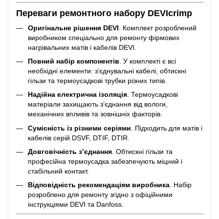
Переваги ремонтного набору DEVIcrimp
Оригінальне рішення DEVI
. Комплект розроблений
виробником спеціально для ремонту фірмових
нагрівальних матів і кабелів DEVI.
Повний набір компонентів
. У комплекті є всі
необхідні елементи: з’єднувальні кабелі, обтискні
гільзи та термоусадкові трубки різних типів.
Надійна електрична ізоляція
. Термоусадкові
матеріали захищають з’єднання від вологи,
механічних впливів та зовнішніх факторів.
Сумісність із різними серіями
. Підходить для матів і
кабелів серій DSVF, DTIF, DTIR.
Довговічність з’єднання
. Обтискні гільзи та
професійна термоусадка забезпечують міцний і
стабільний контакт.
Відповідність рекомендаціям виробника
. Набір
розроблено для ремонту згідно з офіційними
інструкціями DEVI та Danfoss.