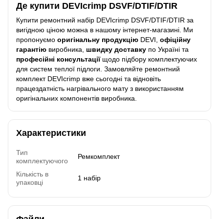
Де купити DEVIcrimp DSVF/DTIF/DTIR
Купити ремонтний набір DEVIcrimp DSVF/DTIF/DTIR за
вигідною ціною можна в нашому інтернет-магазині. Ми
пропонуємо
оригінальну продукцію
DEVI,
офіційну
гарантію
виробника,
швидку доставку
по Україні та
професійні консультації
щодо підбору комплектуючих
для систем теплої підлоги. Замовляйте ремонтний
комплект DEVIcrimp вже сьогодні та відновіть
працездатність нагрівального мату з використанням
оригінальних компонентів виробника.
Характеристики
Тип
Ремкомплект
комплектуючого
Кількість в
1 набір
упаковці