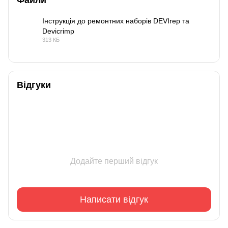
Файли
Інструкція до ремонтних наборів DEVIrep та
Devicrimp
PDF
313 КБ
Відгуки
Додайте перший відгук
Написати відгук