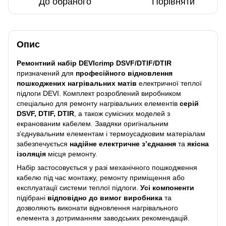
До обраного
Порівняти
Опис
Ремонтний набір DEVIcrimp DSVF/DTIF/DTIR
призначений для
професійного відновлення
пошкоджених нагрівальних матів
електричної теплої
підлоги DEVI. Комплект розроблений виробником
спеціально для ремонту нагрівальних елементів
серій
DSVF, DTIF, DTIR
, а також сумісних моделей з
екранованим кабелем. Завдяки оригінальним
з’єднувальним елементам і термоусадковим матеріалам
забезпечується
надійне електричне з’єднання
та
якісна
ізоляція
місця ремонту.
Набір застосовується у разі механічного пошкодження
кабелю під час монтажу, ремонту приміщення або
експлуатації системи теплої підлоги.
Усі компоненти
підібрані
відповідно до вимог виробника
та
дозволяють виконати відновлення нагрівального
елемента з дотриманням заводських рекомендацій.