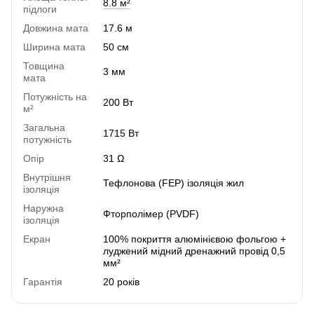
8.8 м²
підлоги
Довжина мата
17.6 м
Ширина мата
50 см
Товщина
3 мм
мата
Потужність на
200 Вт
м²
Загальна
1715 Вт
потужність
Опір
31 Ω
Внутрішня
Тефлонова (FEP) ізоляція жил
ізоляція
Наружна
Фторполімер (PVDF)
ізоляція
Екран
100% покриття алюмінієвою фольгою +
луджений мідний дренажний провід 0,5
мм²
Гарантія
20 років