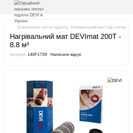
Електрична тепла підлога
Нагрівальний мат під плитку
Н
Нагрівальний мат DEVImat 200T -
8.8 м²
Артикул:
140F1739
Написати відгук