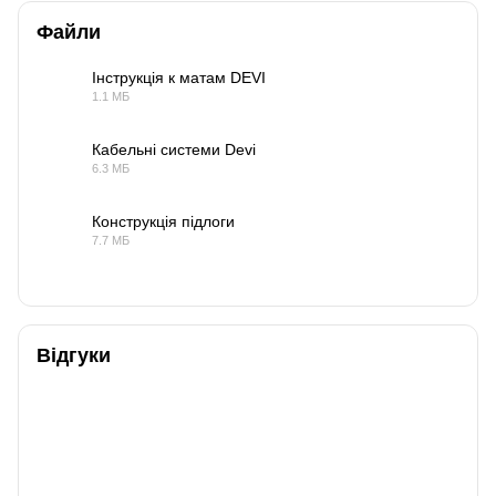
Файли
Інструкція к матам DEVI
1.1 МБ
PDF
Кабельні системи Devi
6.3 МБ
PDF
Конструкція підлоги
7.7 МБ
PDF
Відгуки