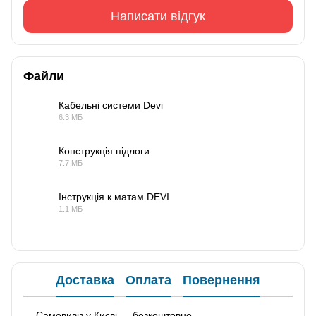
Написати відгук
Файли
Кабельні системи Devi
6.3 МБ
PDF
Конструкція підлоги
7.7 МБ
PDF
Інструкція к матам DEVI
1.1 МБ
PDF
Доставка
Оплата
Повернення
— Самовивіз у Києві — безкоштовно.