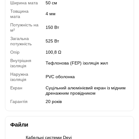
Ширина мата
50 см
Товщина
4 мм
мата
Потужність на
150 Вт
м²
Загальна
525 Вт
потужність
Опір
100,8 Ω
Внутрішня
Тефлонова (FEP) ізоляція жил
ізоляція
Наружна
PVC оболонка
ізоляція
Екран
Суцільний алюмінієвий екран із мідним
дренажним провідником
Гарантія
20 років
Файли
Кабельні системи Devi