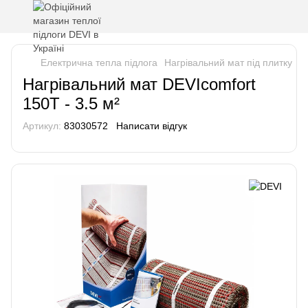
Електрична тепла підлога
Нагрівальний мат під плитку
Н
Нагрівальний мат DEVIcomfort
150T - 3.5 м²
Артикул:
83030572
Написати відгук