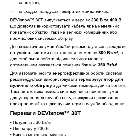
на покрівлі;
на сходах, пандусах і відкритих майданчиках.
DEVIsnow™ 30T випускається у версіях
230 В та 400 В
,
що дозволяє використовувати кабель як на невеликих
приватних об’єктах, так і на великих комерційних або
промислових системах обігріву.
Для кліматичних умов України рекомендується закладати
потужність системи сніготанення не менше
300 Вт/м²
, а
для стабільної роботи під час сильних морозів
оптимальним вважається показник близько
350 Вт/м²
.
Для автоматичної та енергоефективної роботи системи
рекомендується використовувати
терморегулятор для
вуличного обігріву
з датчиками температури та вологи.
Така автоматика вмикає систему лише при появі умов
для утворення льоду або снігу, знижуючи споживання
електроенергії та підвищуючи термін служби обладнання.
Переваги DEVIsnow™ 30T
• Потужність 30 Вт/м
• Під напругу 230 В
• Висока механічна міцність