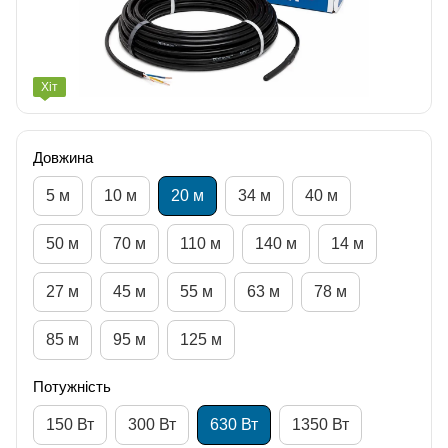
Хіт
Довжина
5 м
10 м
20 м
34 м
40 м
50 м
70 м
110 м
140 м
14 м
27 м
45 м
55 м
63 м
78 м
85 м
95 м
125 м
Потужність
150 Вт
300 Вт
630 Вт
1350 Вт