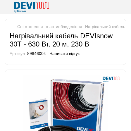
Сніготанення та антиобледеніння
Нагрівальний кабель DE
Нагрівальний кабель DEVIsnow
30T - 630 Вт, 20 м, 230 В
Артикул:
89846004
Написати відгук