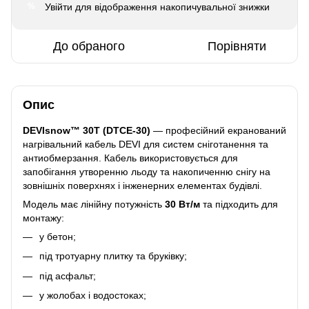
Увійти
для відображення накопичувальної знижки
%
До обраного
Порівняти
Опис
DEVIsnow™ 30T (DTCE-30)
— професійний екранований
нагрівальний кабель DEVI для систем сніготанення та
антиобмерзання. Кабель використовується для
запобігання утворенню льоду та накопиченню снігу на
зовнішніх поверхнях і інженерних елементах будівлі.
Модель має лінійну потужність
30 Вт/м
та підходить для
монтажу:
у бетон;
під тротуарну плитку та бруківку;
під асфальт;
у жолобах і водостоках;