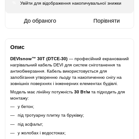
Увійти
для відображення накопичувальної знижки
%
До обраного
Порівняти
Опис
DEVIsnow™ 30T (DTCE-30)
— професійний екранований
нагрівальний кабель DEVI для систем сніготанення та
антиобмерзання. Кабель використовується для
запобігання утворенню льоду та накопиченню снігу на
зовнішніх поверхнях і інженерних елементах будівлі.
Модель має лінійну потужність
30 Вт/м
та підходить для
монтажу:
у бетон;
під тротуарну плитку та бруківку;
під асфальт;
у жолобах і водостоках;