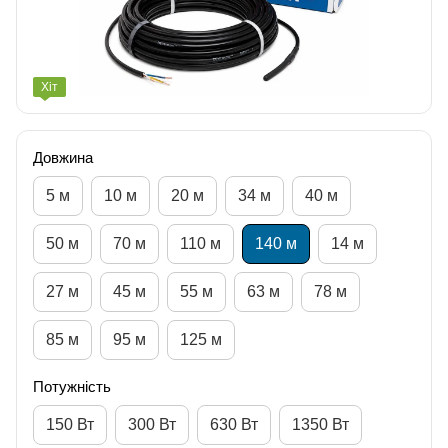
Хіт
Довжина
5 м
10 м
20 м
34 м
40 м
50 м
70 м
110 м
140 м
14 м
27 м
45 м
55 м
63 м
78 м
85 м
95 м
125 м
Потужність
150 Вт
300 Вт
630 Вт
1350 Вт