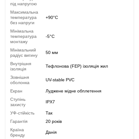
під напругою
Максимальна
температура
+90°C
без напруги
Мінімальна
температура
-5°C
монтажу
Мінімальний
50 мм
радіус вигину
Внутрішня
Тефлонова (FEP) ізоляція жил
ізоляція
Зовнішня
UV-stable PVC
оболонка
Екран
Луджене мідне обплетення
Ступінь
IPX7
захисту
УФ-стійкість
Так
Гарантія
20 років
Країна
Данія
бренду