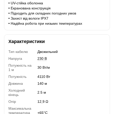
• UV-стійка оболонка
• Екранована конструкція
• Підходить для складних погодних умов
• Захист від вологи IPX7
• Надійна робота при низьких температурах
Характеристики
Тип кабелю
Двожильний
Напруга
230 В
Потужність на
30 Вт/м
1 м
Потужність
4110 Вт
Довжина
140 м
Холодний
2.5 м
кінець
Опір
12,9 Ω
Максимальна
температура
+65°C