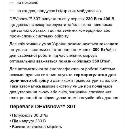
на покрівлі;
на сходах, пандусах і відкритих майданчиках.
DEVIsnow™ 30T випускається у версіях
230 В та 400 В
,
що дозволяє використовувати кабель як на невеликих
приватних об’єктах, так і на великих комерційних або
промислових системах обігріву.
Для кліматичних умов України рекомендується закладати
потужність системи сніготанення не менше
300 Вт/м²
, а
для стабільної роботи під час сильних морозів
оптимальним вважається показник близько
350 Вт/м²
.
Для автоматичної та енергоефективної роботи системи
рекомендується використовувати
терморегулятор для
вуличного обігріву
з датчиками температури та вологи.
Така автоматика вмикає систему лише при появі умов
для утворення льоду або снігу, знижуючи споживання
електроенергії та підвищуючи термін служби обладнання.
Переваги DEVIsnow™ 30T
• Потужність 30 Вт/м
• Під напругу 230 В
• Висока механічна міцність