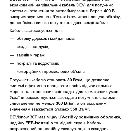
екранований нагрівальний кабель DEVI для потужних
систем сніготанення та антиобмерзання. Версія 400 В
використовується на об’єктах із великою площею обігріву,
де необхідна висока потужність і довгі секції кабелю.
Кабель застосовується для:
обігріву доріжок і майданчиків;
сходів і пандусів;
заїздів у гараж;
покрівлі та водостоків;
комерційних і промислових об’єктів.
Потужність кабелю становить
30 Вт/м
, що дозволяє
системі ефективно працювати навіть під час сильних
морозів та інтенсивних снігопадів. Для кліматичних умов
України рекомендується закладати потужність системи
сніготанення не менше
300 Вт/м²
, а оптимальним
значенням вважається близько
350 Вт/м²
.
DEVIsnow 30T має міцну
UV-стійку зовнішню оболонку,
надійну
FEP-ізоляцію
та мідний екран. Кабель
розрахований на постійну експлуатацію в складних