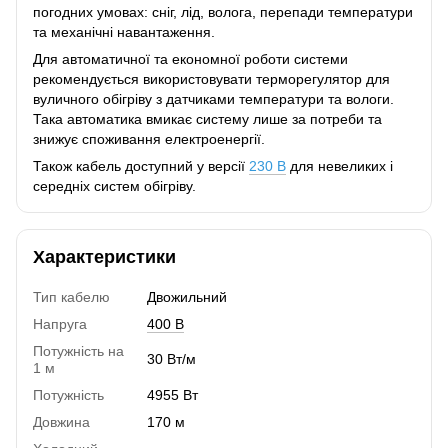
погодних умовах: сніг, лід, волога, перепади температури
та механічні навантаження.
Для автоматичної та економної роботи системи
рекомендується використовувати терморегулятор для
вуличного обігріву з датчиками температури та вологи.
Така автоматика вмикає систему лише за потреби та
знижує споживання електроенергії.
Також кабель доступний у версії
230 В
для невеликих і
середніх систем обігріву.
Характеристики
Тип кабелю
Двожильний
Напруга
400 В
Потужність на
30 Вт/м
1 м
Потужність
4955 Вт
Довжина
170 м