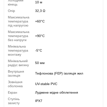
Холодний
10 м
кінець
Опір
32,3 Ω
Максимальна
температура
+60°C
під напругою
Максимальна
температура
+90°C
без напруги
Мінімальна
температура
-5°C
монтажу
Мінімальний
50 мм
радіус вигину
Внутрішня
Тефлонова (FEP) ізоляція жил
ізоляція
Зовнішня
UV-stable PVC
оболонка
Екран
Луджене мідне обплетення
Ступінь
IPX7
захисту