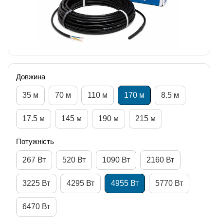
Довжина
35 м
70 м
110 м
170 м
8.5 м
17.5 м
145 м
190 м
215 м
Потужність
267 Вт
520 Вт
1090 Вт
2160 Вт
3225 Вт
4295 Вт
4955 Вт
5770 Вт
6470 Вт