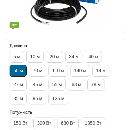
Хіт
Довжина
5 м
10 м
20 м
34 м
40 м
50 м
70 м
110 м
140 м
14 м
27 м
45 м
55 м
63 м
78 м
85 м
95 м
125 м
Потужність
150 Вт
300 Вт
630 Вт
1350 Вт