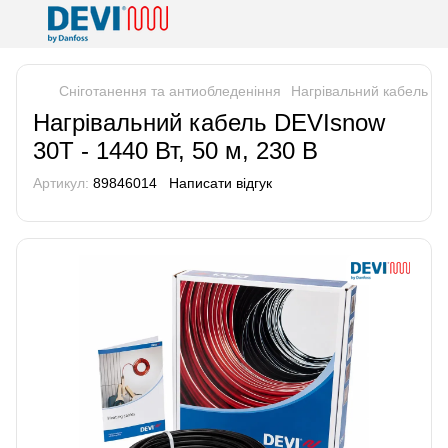
Сніготанення та антиобледеніння
Нагрівальний кабель DE
Нагрівальний кабель DEVIsnow
30T - 1440 Вт, 50 м, 230 В
Артикул:
89846014
Написати відгук