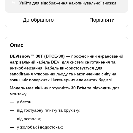
Увійти
для відображення накопичувальної знижки
%
До обраного
Порівняти
Опис
DEVIsnow™ 30T (DTCE-30)
— професійний екранований
нагрівальний кабель DEVI для систем сніготанення та
антиобмерзання. Кабель використовується для
запобігання утворенню льоду та накопиченню снігу на
зовнішніх поверхнях і інженерних елементах будівлі.
Модель має лінійну потужність
30 Вт/м
та підходить для
монтажу:
у бетон;
під тротуарну плитку та бруківку;
під асфальт;
у жолобах і водостоках;