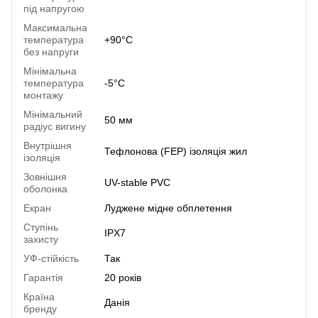
під напругою
Максимальна
температура
+90°C
без напруги
Мінімальна
температура
-5°C
монтажу
Мінімальний
50 мм
радіус вигину
Внутрішня
Тефлонова (FEP) ізоляція жил
ізоляція
Зовнішня
UV-stable PVC
оболонка
Екран
Луджене мідне обплетення
Ступінь
IPX7
захисту
УФ-стійкість
Так
Гарантія
20 років
Країна
Данія
бренду