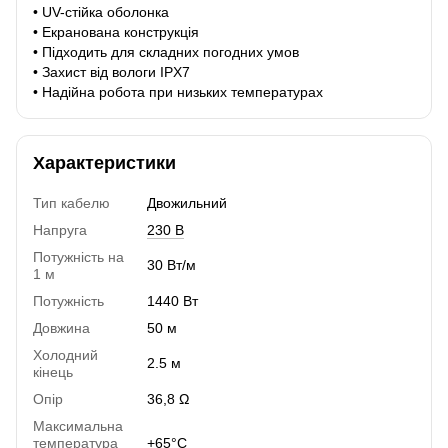
• UV-стійка оболонка
• Екранована конструкція
• Підходить для складних погодних умов
• Захист від вологи IPX7
• Надійна робота при низьких температурах
Характеристики
Тип кабелю
Двожильний
Напруга
230 В
Потужність на
30 Вт/м
1 м
Потужність
1440 Вт
Довжина
50 м
Холодний
2.5 м
кінець
Опір
36,8 Ω
Максимальна
температура
+65°C