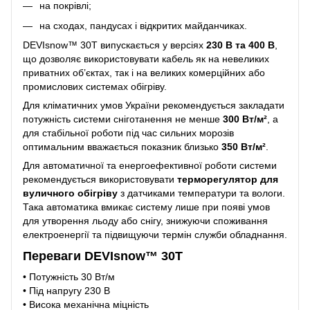
на покрівлі;
на сходах, пандусах і відкритих майданчиках.
DEVIsnow™ 30T випускається у версіях
230 В та 400 В
,
що дозволяє використовувати кабель як на невеликих
приватних об’єктах, так і на великих комерційних або
промислових системах обігріву.
Для кліматичних умов України рекомендується закладати
потужність системи сніготанення не менше
300 Вт/м²
, а
для стабільної роботи під час сильних морозів
оптимальним вважається показник близько
350 Вт/м²
.
Для автоматичної та енергоефективної роботи системи
рекомендується використовувати
терморегулятор для
вуличного обігріву
з датчиками температури та вологи.
Така автоматика вмикає систему лише при появі умов
для утворення льоду або снігу, знижуючи споживання
електроенергії та підвищуючи термін служби обладнання.
Переваги DEVIsnow™ 30T
• Потужність 30 Вт/м
• Під напругу 230 В
• Висока механічна міцність