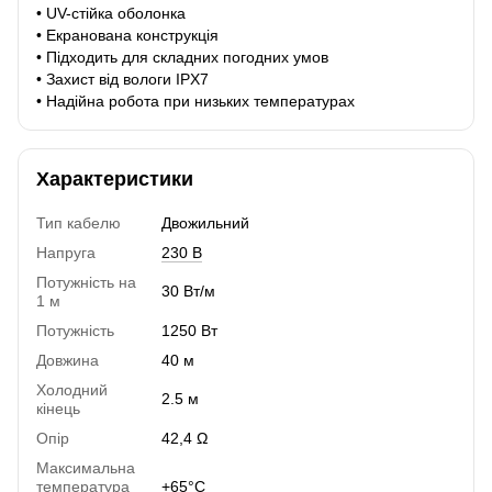
• UV-стійка оболонка
• Екранована конструкція
• Підходить для складних погодних умов
• Захист від вологи IPX7
• Надійна робота при низьких температурах
Характеристики
Тип кабелю
Двожильний
Напруга
230 В
Потужність на
30 Вт/м
1 м
Потужність
1250 Вт
Довжина
40 м
Холодний
2.5 м
кінець
Опір
42,4 Ω
Максимальна
температура
+65°C