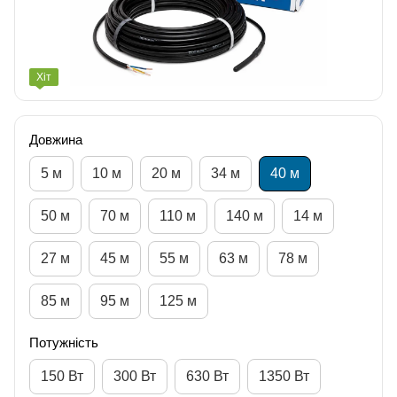
Хіт
Довжина
5 м
10 м
20 м
34 м
40 м
50 м
70 м
110 м
140 м
14 м
27 м
45 м
55 м
63 м
78 м
85 м
95 м
125 м
Потужність
150 Вт
300 Вт
630 Вт
1350 Вт