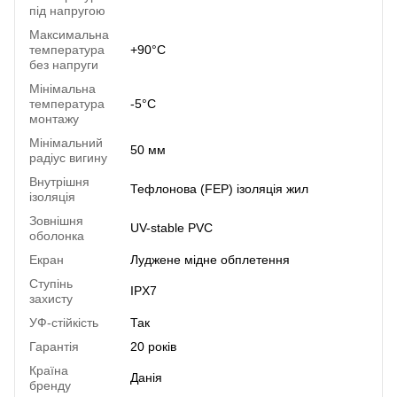
під напругою
Максимальна
температура
+90°C
без напруги
Мінімальна
температура
-5°C
монтажу
Мінімальний
50 мм
радіус вигину
Внутрішня
Тефлонова (FEP) ізоляція жил
ізоляція
Зовнішня
UV-stable PVC
оболонка
Екран
Луджене мідне обплетення
Ступінь
IPX7
захисту
УФ-стійкість
Так
Гарантія
20 років
Країна
Данія
бренду