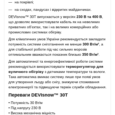
на покрівлі;
на сходах, пандусах і відкритих майданчиках.
DEVIsnow™ 30T випускається у версіях
230 В та 400 В
,
що дозволяє використовувати кабель як на невеликих
приватних об’єктах, так і на великих комерційних або
промислових системах обігріву.
Для кліматичних умов України рекомендується закладати
потужність системи сніготанення не менше
300 Вт/м²
, а
для стабільної роботи під час сильних морозів
оптимальним вважається показник близько
350 Вт/м²
.
Для автоматичної та енергоефективної роботи системи
рекомендується використовувати
терморегулятор для
вуличного обігріву
з датчиками температури та вологи.
Така автоматика вмикає систему лише при появі умов
для утворення льоду або снігу, знижуючи споживання
електроенергії та підвищуючи термін служби обладнання.
Переваги DEVIsnow™ 30T
• Потужність 30 Вт/м
• Під напругу 230 В
• Висока механічна міцність