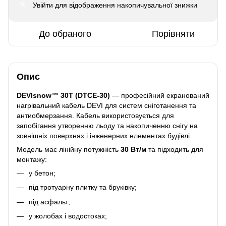
Увійти
для відображення накопичувальної знижки
%
До обраного
Порівняти
Опис
DEVIsnow™ 30T (DTCE-30)
— професійний екранований
нагрівальний кабель DEVI для систем сніготанення та
антиобмерзання. Кабель використовується для
запобігання утворенню льоду та накопиченню снігу на
зовнішніх поверхнях і інженерних елементах будівлі.
Модель має лінійну потужність
30 Вт/м
та підходить для
монтажу:
у бетон;
під тротуарну плитку та бруківку;
під асфальт;
у жолобах і водостоках;